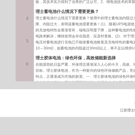
验，其技术实力得到了业界的广泛认可。2、锂电池技术的革
高度尺寸重量
VAhKWh1U=44.4
理士蓄电池什么情况下需要更换？
5mmmmKgLFELI-
4
理士蓄电池什么情况下需要更换？使用中的理士蓄电池内阻过
48100G481004.8
降、内阻过大，表明该蓄电池需要更换！(1)、随着UPS电源
3U442*450*1324
的充放电特性会逐渐变坏，端电压明显下降，这种蓄电池的性能
0.5
电路来解决，继续使用会存在隐患，应及时更换。(2)、对于
5
电压对蓄电池进行充电已不能使蓄电池恢复其充电特性的蓄电
10～30mΩ，如蓄电池的内阻超过30mΩ以上，将不足以维持
理士胶体电池：绿色环保，高效储能新选择
6
在能源危机日益严重，环保理念逐渐深入人心的今天，高效、
目标。理士胶体电池，作为一种新兴的绿色环保储能产品，凭
特点，正逐渐成为市场的新宠。一、理士胶体电池的绿色环保
池在制造过程中，严格选用环保材料，从源头上减少了对环境
高了电池的性能，还降低了对环境的有害影响。2、低排放、
电池在使用过程中产生的废气、废水等污染物大大减少，有效
江苏理士蓄电池的组合效应和电池保护技能
江苏理士
理士蓄电池都是组合起来运用的，组合的根柢方法有并联和串
室寿数，是查验部分供应的数据，这个数量值与实践运用中表
种情况的原因虽然是多方面的，但根柢要素是共有的，本文就
士蓄电池运用价值的方法。 单体电池和电池组的概念 江