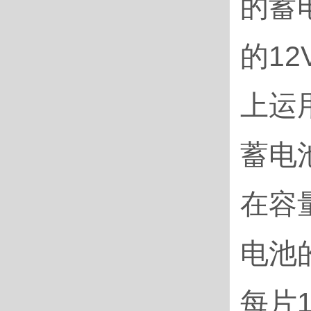
的蓄
的1
上运
蓄电
在容
电池
每片