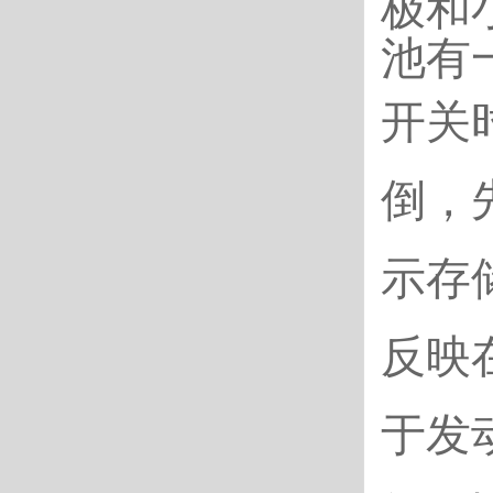
极和
池有
开关
倒，
示存
反映
于发