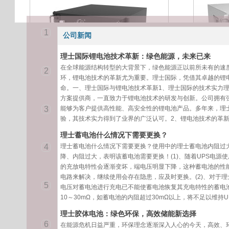
1
公司新闻
理士国际锂电池技术革新：绿色能源，未来已来
在全球能源结构转型的大背景下，绿色能源正以前所未有的速
2
环，锂电池技术的革新尤为重要。理士国际，凭借其卓越的锂
命。一、理士国际与锂电池技术革新1、理士国际的技术实力
方案提供商，一直致力于锂电池技术的研发与创新。公司拥有
理士48VGPS通
3
能够为客户提供高性能、高安全性的锂电池产品。多年来，理
信锂电池
型号电压容量电量
验，其技术实力得到了业界的广泛认可。2、锂电池技术的革
高度尺寸重量
VAhKWh1U=44.4
理士蓄电池什么情况下需要更换？
5mmmmKgLFELI-
4
理士蓄电池什么情况下需要更换？使用中的理士蓄电池内阻过
48100G481004.8
降、内阻过大，表明该蓄电池需要更换！(1)、随着UPS电源
3U442*450*1324
的充放电特性会逐渐变坏，端电压明显下降，这种蓄电池的性能
0.5
电路来解决，继续使用会存在隐患，应及时更换。(2)、对于
5
电压对蓄电池进行充电已不能使蓄电池恢复其充电特性的蓄电
10～30mΩ，如蓄电池的内阻超过30mΩ以上，将不足以维持
理士胶体电池：绿色环保，高效储能新选择
6
在能源危机日益严重，环保理念逐渐深入人心的今天，高效、