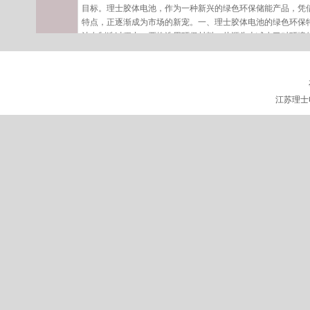
目标。理士胶体电池，作为一种新兴的绿色环保储能产品，凭
特点，正逐渐成为市场的新宠。一、理士胶体电池的绿色环保
池在制造过程中，严格选用环保材料，从源头上减少了对环境
高了电池的性能，还降低了对环境的有害影响。2、低排放、
电池在使用过程中产生的废气、废水等污染物大大减少，有效
江苏理士蓄电池的组合效应和电池保护技能
江苏理士
理士蓄电池都是组合起来运用的，组合的根柢方法有并联和串
室寿数，是查验部分供应的数据，这个数量值与实践运用中表
种情况的原因虽然是多方面的，但根柢要素是共有的，本文就
士蓄电池运用价值的方法。 单体电池和电池组的概念 江
体电池或单只电池。单体电池是指最小独立电化学电压单位的
1V，理士蓄电池是2V的一个单体，磷酸铁锂电池是3V，锰酸锂
理士蓄电池突出的产品特点
LEOCH蓄电池理士蓄电池尽管有突出的特点，如：在正常情
放、适合分散供电、车载电源等，但在生产制造、运行维护等
蓄电池有两种：一种是采用超细玻璃纤维隔膜的阀控式密封蓄
解液的阀控式密封蓄电池。它们都是利用阴极吸收原理使电池
隔膜中必须有10%左右的隔膜空隙，对胶体密封蓄电池而言，
一步收缩，硅溶胶的黏度应控制在10左右，使凝胶出现裂缝贯
​理士蓄电池能放在阳光下暴晒吗？