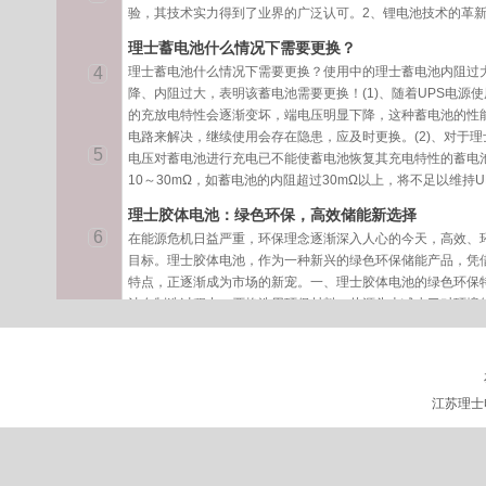
信锂电池
型号电压容量电量
验，其技术实力得到了业界的广泛认可。2、锂电池技术的革
高度尺寸重量
VAhKWh1U=44.4
理士蓄电池什么情况下需要更换？
5mmmmKgLFELI-
4
理士蓄电池什么情况下需要更换？使用中的理士蓄电池内阻过
48100G481004.8
降、内阻过大，表明该蓄电池需要更换！(1)、随着UPS电源
3U442*450*1324
的充放电特性会逐渐变坏，端电压明显下降，这种蓄电池的性能
0.5
电路来解决，继续使用会存在隐患，应及时更换。(2)、对于
5
电压对蓄电池进行充电已不能使蓄电池恢复其充电特性的蓄电
10～30mΩ，如蓄电池的内阻超过30mΩ以上，将不足以维持
理士胶体电池：绿色环保，高效储能新选择
6
在能源危机日益严重，环保理念逐渐深入人心的今天，高效、
目标。理士胶体电池，作为一种新兴的绿色环保储能产品，凭
特点，正逐渐成为市场的新宠。一、理士胶体电池的绿色环保
池在制造过程中，严格选用环保材料，从源头上减少了对环境
高了电池的性能，还降低了对环境的有害影响。2、低排放、
电池在使用过程中产生的废气、废水等污染物大大减少，有效
江苏理士蓄电池的组合效应和电池保护技能
江苏理士
理士蓄电池都是组合起来运用的，组合的根柢方法有并联和串
室寿数，是查验部分供应的数据，这个数量值与实践运用中表
种情况的原因虽然是多方面的，但根柢要素是共有的，本文就
士蓄电池运用价值的方法。 单体电池和电池组的概念 江