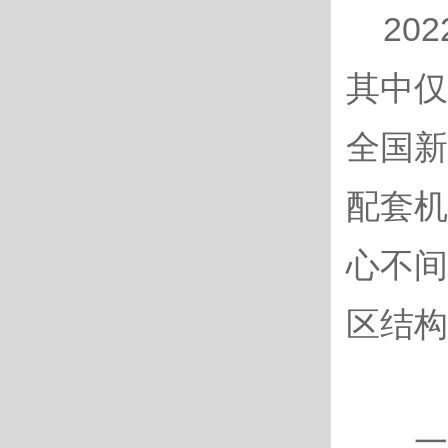
20
其中仅
全国新
配套机
心不间
区结构
一