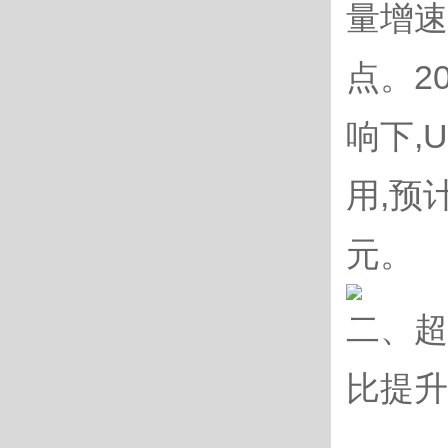
量增速
点。2
响下,
用,预
元。
二、超
比提升至