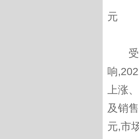
元
受世
响,2
上涨、
及销售
元,市